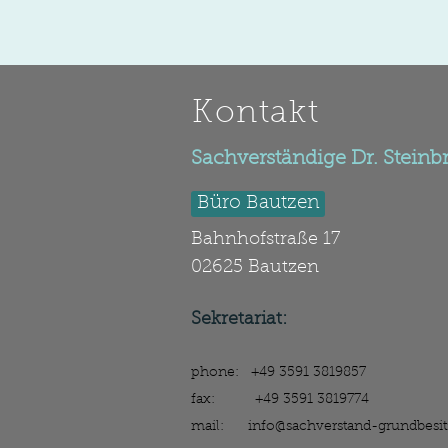
Kontakt
Sachverständige Dr. Steinb
Büro Bautzen
Bahnhofstraße 17
02625 Bautzen
Sekretariat:
phone: +49 3591 3819857
fax: +49 3591 3819774
mail:
info@sachverstand-grundbesit