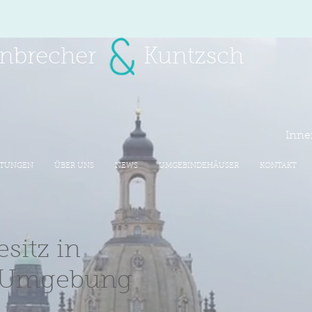
einbrecher Kuntzsch
Inne
STUNGEN
ÜBER UNS
NEWS
UMGEBINDEHÄUSER
KONTAKT
sitz in
 Umgebung