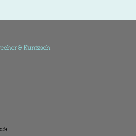
recher & Kuntzsch
z.de