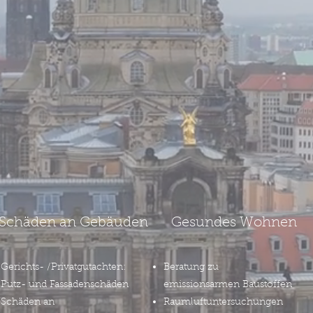
Schäden an Gebäuden
Gesundes Wohnen
Gerichts- /Privatgutachten:
Beratung zu
Putz- und Fassadenschäden
emissionsarmen Baustoffen
Schäden an
Raumluftuntersuchungen