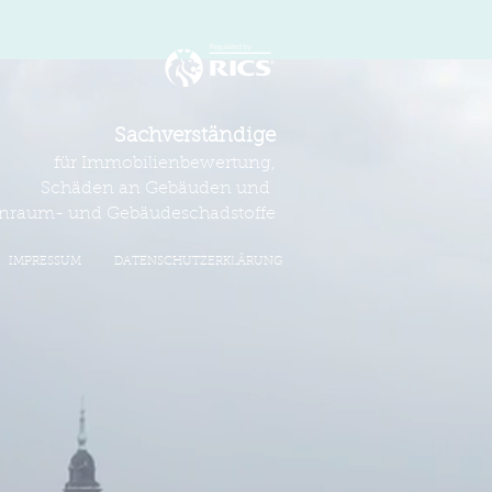
Sachverständige
für Immobilienbewertung,
Schäden an Gebäuden und
nraum- und Gebäudeschadstoffe
IMPRESSUM
DATENSCHUTZERKLÄRUNG