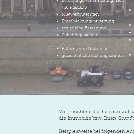
Beleihungswertermittlung nach
§ 16 PfandBG
Mietwertgutachten
Entschädigungsbewertung
steuerliche Bewertung
Zubehörgutachten
Prüfung von Gutachten
gutachterliche Stellungnahmen
Wir möchten Sie herzlich auf 
die Immobilie bzw. Ihren Grundb
Beispielsweise bei folgenden An