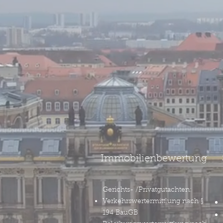
Immobilienbewertung
Gerichts- /Privatgutachten:
Verkehrswertermittlung nach §
194 BauGB