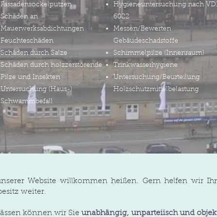
Fassadensockelputzen
Hygieneuntersuchung nach VD
Schäden an
6022
Mauerwerksabdichtungen
Messen/Bewerten
Feuchteschäden
Gebäudeschadstoffe
Schäden durch Salze
Schimmelpilze (Innenraum)
Schäden durch holzzerstörende
Trinkwasserhygiene
Pilze und Insekten
Untersuchung/Beurteilung
Untersuchung (Haus-)
Holzschutzmittelbelastung
Schwammbefall
unserer Website willkommen heißen. Gern helfen wir I
esitz weiter.
lässen können wir Sie
unabhängig, unparteiisch und objek