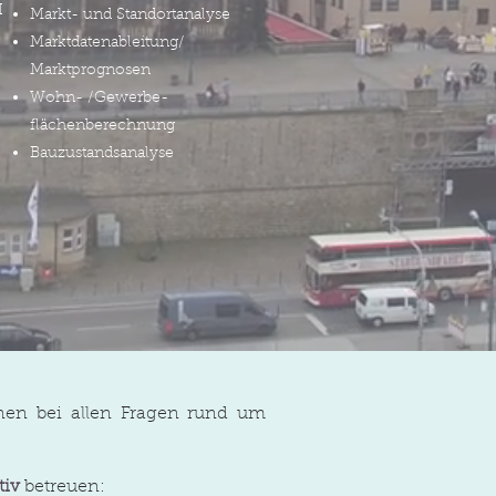
I
Markt- und Standortanalyse
Marktdatenableitung/
Marktprognosen
Wohn- /Gewerbe-
flächenberechnung
Bauzustandsanalyse
hnen bei allen Fragen rund um
tiv
betreuen: