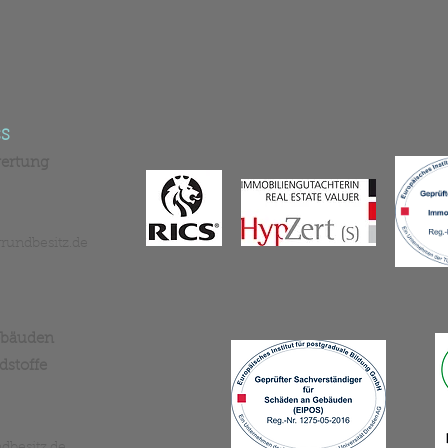
CS
wertung
rundbesitz.de
ebäuden
stoffe