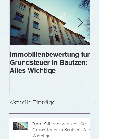
Immobilienbewertung für
Der Wert einer
Grundsteuer in Bautzen:
in Bautzen: Die
Alles Wichtige
Bedeutung der
Immobilienbew
Aktuelle Einträge
Immobilienbewertung für