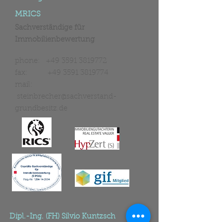
Dr.-Ing. Diana Steinbrecher
MRICS
Sachverständige für
Immobilienbewertung
phone:
+49 3591 3819772
fax:
+49 3591 3819774
mail:
steinbrecher@sachverstand-
grundbesitz.de