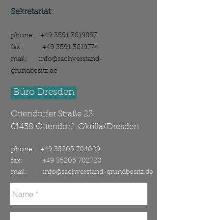
02625 Bautzen
Sekretariat:
phone:
+49 3591 3819857
fax:
+49 3591 3819774
mail:
info@sachverstand-
grundbesitz.de
Büro Dresden
Ottendorfer Straße 23
01458
Ottendorf-Okrilla/Dresden
phone:
+49 35205 704029
fax:
+49 35205 702720
mail:
info@sachverstand-grundbesitz.de