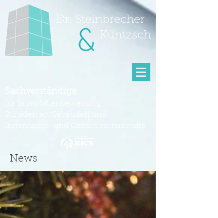
Dr. Steinbrecher
Kuntzsch
Sachverständige
für Immobilienbewertung,
Schäden an Gebäuden und
Innenraum- und Gebäudeschadstoffe
News