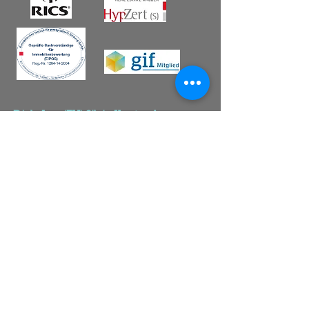
Dipl.-Ing. (FH) Silvio Kuntzsch
Sachverständiger für Schäden an
Gebäuden
und Innenraum- und
Gebäudeschadstoffe
phone:
+49 3591 3819773
fax:
+49 3591 3819774
mail:
kuntzsch@sachverstand-
grundbesitz.de