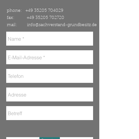
01458
Ottendorf-Okrilla/Dresden
phone:
+49 35205 704029
fax:
+49 35205 702720
mail:
info@sachverstand-grundbesitz.de