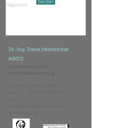
Senden
Dr.-Ing. Diana Steinbrecher
MRICS
Sachverständige für
Immobilienbewertung
phone:
+49 3591 3819772
fax:
+49 3591 3819774
mail:
steinbrecher@sachverstand-
grundbesitz.de