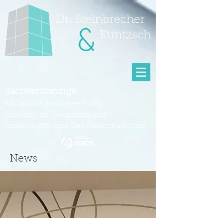
Dr. Steinbrecher
Kuntzsch
Sachverständige
für Immobilienbewertung,
Schäden an Gebäuden und
Innenraum- und Gebäudeschadstoffe
News