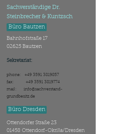
Kontakt
Sachverständige Dr.
Steinbrecher & Kuntzsch
Büro Bautzen
Bahnhofstraße 17
02625 Bautzen
Sekretariat:
phone:
+49 3591 3819857
fax:
+49 3591 3819774
mail:
info@sachverstand-
grundbesitz.de
Büro Dresden
Ottendorfer Straße 23