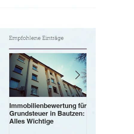
Empfohlene Einträge
Immobilienbewertung für
Der Wert einer
Grundsteuer in Bautzen:
in Bautzen: Die
Alles Wichtige
Bedeutung der